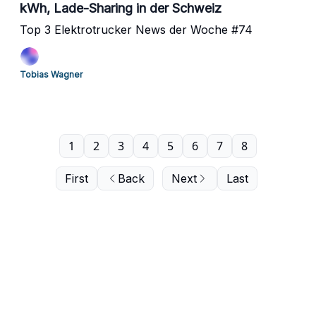
kWh, Lade-Sharing in der Schweiz
Top 3 Elektrotrucker News der Woche #74
Tobias Wagner
1
2
3
4
5
6
7
8
First
Back
Next
Last