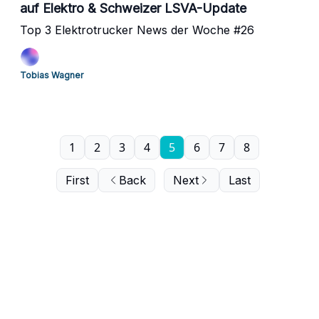
auf Elektro & Schweizer LSVA-Update
Top 3 Elektrotrucker News der Woche #26
Tobias Wagner
1
2
3
4
5
6
7
8
First
Back
Next
Last